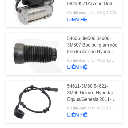
TIN
68239571AA cho Dodge
Ram 2500 Ram 3500
TỨC
Có thể đàm phán MOQ:1 CÁI.
2014-2021
LIÊN HỆ
37
Phụ tùng treo không
CÁC
54606-3M506 54606-
TRƯỜNG
khí Land Rover
3M507 Bọc bụi giảm xóc
HỢP
treo trước cho Hyundai
Equus / Genesis 2011-
Có thể đàm phán MOQ:10 PC.
2016.
BLOG
LIÊN HỆ
145
SƠ
54611-3M60 54621-
3M60 Đối với Hyundai
ĐỒ
Ô tô Air Springs
Equus/Genesis 2011-
TRANG
2016 Phần sửa chữa cú
Có thể đàm phán MOQ:10 PC.
sốc treo trước cảm biến
WEB
LIÊN HỆ
điện tử dây điện