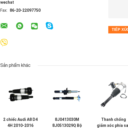
wechat
Fax:
86-20-22097750
Sản phẩm khác
2 chiếc Audi A8 D4
8J0413030M
Thanh chống
4H 2010-2016
8J0513029Q Bộ
giảm xóc phía s