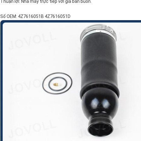
Thuận lợi: Nhà máy trực tiếp với giá bán buôn.
Số OEM:
4Z7616051B 4Z7616051D