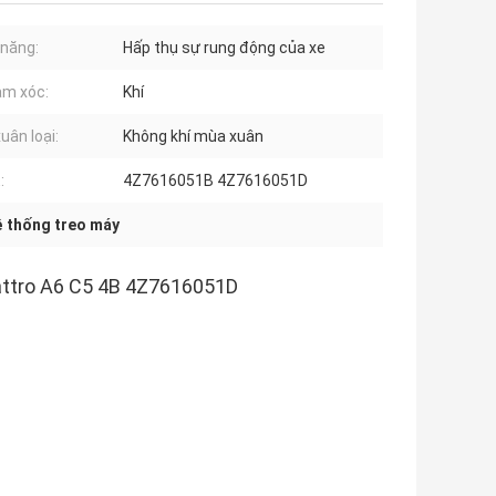
năng:
Hấp thụ sự rung động của xe
ảm xóc:
Khí
uân loại:
Không khí mùa xuân
:
4Z7616051B 4Z7616051D
ệ thống treo máy
uattro A6 C5 4B 4Z7616051D