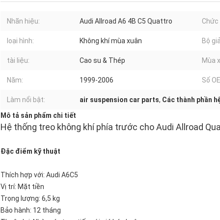
Nhãn hiệu:
Audi Allroad A6 4B C5 Quattro
Chức 
loại hình:
Không khí mùa xuân
Bộ gi
tài liệu:
Cao su & Thép
Mùa x
Năm:
1999-2006
Số OE
Làm nổi bật:
air suspension car parts
,
Các thành phần h
Mô tả sản phẩm chi tiết
Hệ thống treo không khí phía trước cho Audi Allroad Q
Đặc điểm kỹ thuật
Thích hợp với: Audi A6C5
Vị trí: Mặt tiền
Trọng lượng: 6,5 kg
Bảo hành: 12 tháng