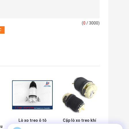
(
0
/ 3000)
Lò xo treo ô tô
Cặp lò xo treo khí
au
phía sau bên trái
nén phía sau cho