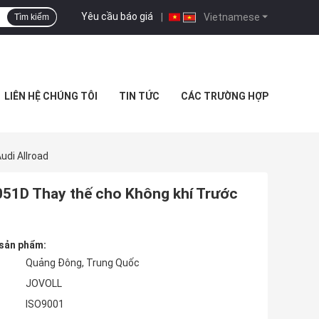
Yêu cầu báo giá
|
Vietnamese
Tìm kiếm
LIÊN HỆ CHÚNG TÔI
TIN TỨC
CÁC TRƯỜNG HỢP
udi Allroad
6051D Thay thế cho Không khí Trước
 sản phẩm:
Quảng Đông, Trung Quốc
JOVOLL
ISO9001