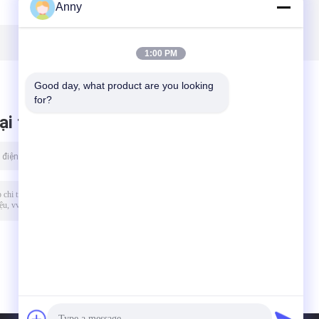
Anny
bên phải cho Audi
2005-2011 Audi
Q7 VW Touareg
Allroad Quattro
3
Porsche Cayenne
A6 4F C6
2011--
4F0616001J
1:00 PM
Good day, what product are you looking 
for?
ại tin nhắn