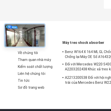
về
Máy treo shock absorber
Benz W164 X 164 ML GL Chố
Về chúng tôi
Chống lại Máy OE Số A1643
Tham quan nhà máy
Đối với Mercedes W220 S43
Kiểm soát chất lượng
A2203202438 Khúc xả treo k
Liên hệ chúng tôi
trước
A2213200538 Đối với hội ngh
Tin tức
trái của Mercedes Benz W2
Sơ đồ trang web