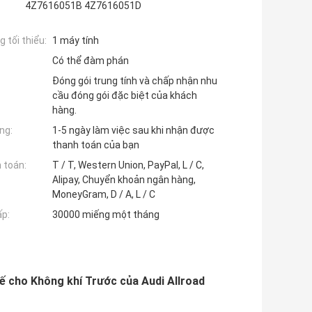
4Z7616051B 4Z7616051D
 tối thiểu:
1 máy tính
Có thể đàm phán
Đóng gói trung tính và chấp nhận nhu
cầu đóng gói đặc biệt của khách
hàng.
ng:
1-5 ngày làm việc sau khi nhận được
thanh toán của bạn
 toán:
T / T, Western Union, PayPal, L / C,
Alipay, Chuyển khoản ngân hàng,
MoneyGram, D / A, L / C
ấp:
30000 miếng một tháng
ế cho Không khí Trước của Audi Allroad