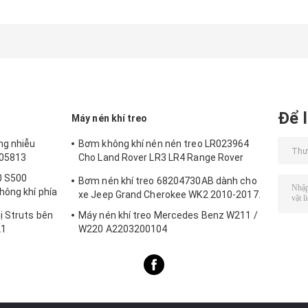
Giảm xóc trước
giảm chấn lò xo
bên trái và bên
không khí Giảm
thanh chống cho
phải cho 2002-
xóc giảm xóc
Audi TT Quattro
2010 Audi A8 D
4G0616039N
4E 4E0616001N
4G0616039T
4E0616001E
4H0616039H
Để l
Máy nén khí treo
ng nhiễu
Bơm không khí nén nén treo LR023964
205813
Cho Land Rover LR3 LR4 Range Rover
Sport
0 S500
Bơm nén khí treo 68204730AB dành cho
hông khí phía
xe Jeep Grand Cherokee WK2 2010-2017.
ị Struts bên
Máy nén khí treo Mercedes Benz W211 /
21
W220 A2203200104