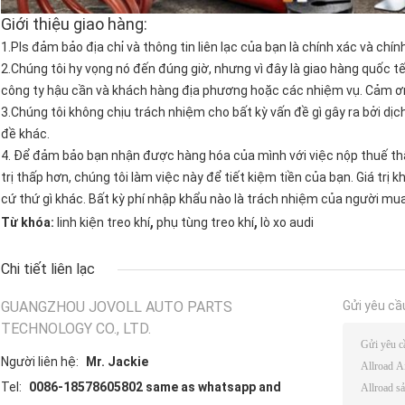
Giới thiệu giao hàng:
1.Pls đảm bảo địa chỉ và thông tin liên lạc của bạn là chính xác và chín
2.Chúng tôi hy vọng nó đến đúng giờ, nhưng vì đây là giao hàng quốc t
công ty hậu cần và khách hàng địa phương hoặc các nhiệm vụ. Cảm ơn
3.Chúng tôi không chịu trách nhiệm cho bất kỳ vấn đề gì gây ra bởi dị
đề khác.
4. Để đảm bảo bạn nhận được hàng hóa của mình với việc nộp thuế thấp
trị thấp hơn, chúng tôi làm việc này để tiết kiệm tiền của bạn. Giá trị
cứ thứ gì khác. Bất kỳ phí nhập khẩu nào là trách nhiệm của người mua
,
,
Từ khóa:
linh kiện treo khí
phụ tùng treo khí
lò xo audi
Chi tiết liên lạc
GUANGZHOU JOVOLL AUTO PARTS
Gửi yêu cầ
TECHNOLOGY CO., LTD.
Người liên hệ:
Mr. Jackie
Tel:
0086-18578605802 same as whatsapp and