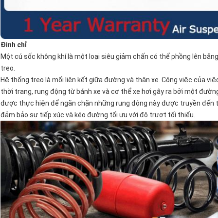
Đình chỉ
Một cú sốc không khí là một loại siêu giảm chấn có thể phồng lên bằng
treo.
Hệ thống treo là mối liên kết giữa đường và thân xe. Công việc của việ
thời trang, rung động từ bánh xe và cơ thể xe hơi gây ra bởi một đườ
được thực hiện để ngăn chặn những rung động này được truyền đến thân 
đảm bảo sự tiếp xúc và kéo đường tối ưu với độ trượt tối thiểu.