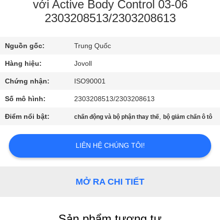
CHÚNG
với Active Body Control 03-06
2303208513/2303208613
TÔI
Nguồn gốc:
Trung Quốc
THAM
Hàng hiệu:
Jovoll
QUAN
NHÀ
Chứng nhận:
ISO90001
MÁY
Số mô hình:
2303208513/2303208613
Điểm nổi bật:
,
chấn động và bộ phận thay thế
bộ giảm chấn ô tô
KIỂM
SOÁT
LIÊN HỆ CHÚNG TÔI!
CHẤT
LƯỢNG
MỞ RA CHI TIẾT
LIÊN
Sản phẩm tương tự