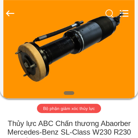
2026
Guangzhou
Jovoll
Auto
Parts
Technology
Co.,
Ltd..
NHÀ
All
Rights
Reserved.
CÁC
SẢN
PHẨM
HIỂN
THỊ
Bộ phận giảm xóc thủy lực
VR
Thủy lực ABC Chấn thương Abaorber
VỀ
Mercedes-Benz SL-Class W230 R230