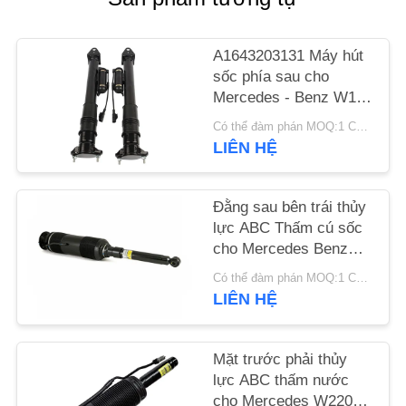
HỆ
CHÚNG
A1643203131 Máy hút
TÔI
sốc phía sau cho
Mercedes - Benz W164
GL320 GL450 GL550
TIN
Có thể đàm phán MOQ:1 CHIẾC.
ML320 Với ADS.
LIÊN HỆ
TỨC
Đằng sau bên trái thủy
CÁC
lực ABC Thấm cú sốc
TRƯỜNG
cho Mercedes Benz
W220 2000-2006
HỢP
Có thể đàm phán MOQ:1 CHIẾC.
A2203209113
LIÊN HỆ
SƠ
ĐỒ
Mặt trước phải thủy
lực ABC thấm nước
TRANG
cho Mercedes W220