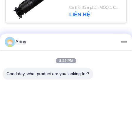
WEB
C215 A2203201638
Có thể đàm phán MOQ:1 CHIẾC.
LIÊN HỆ
PRIVACY
POLICY
Danh mục phổ biến
Tất cả
Anny
các
Phụ tùng treo hơi
Phụ tùng treo hơi của
8:29 PM
Mercedes Benz
BMW
Good day, what product are you looking for?
Máy treo shock
Phụ tùng treo Audi
absorber
Phụ tùng treo không
Ô tô Air Springs
khí Land Rover